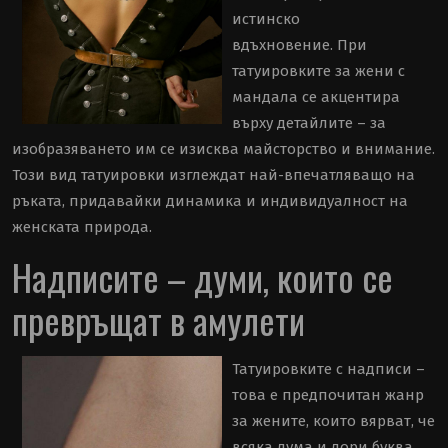
истинско
вдъхновение. При
татуировките за жени с
мандала се акцентира
върху детайлите – за
изобразяването им се изисква майсторство и внимание.
Този вид татуировки изглеждат най-впечатляващо на
ръката, придавайки динамика и индивидуалност на
женската природа.
Надписите – думи, които се
превръщат в амулети
Татуировките с надписи –
това е предпочитан жанр
за жените, които вярват, че
всяка дума и дори буква