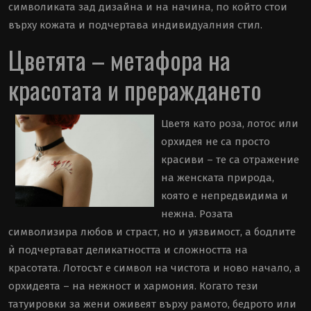
символиката зад дизайна и на начина, по който стои
върху кожата и подчертава индивидуалния стил.
Цветята – метафора на
красотата и прераждането
Цветя като роза, лотос или
орхидея не са просто
красиви – те са отражение
на женската природа,
която е непредвидима и
нежна. Розата
символизира любов и страст, но и уязвимост, а бодлите
ѝ подчертават деликатността и сложността на
красотата. Лотосът е символ на чистота и ново начало, а
орхидеята – на нежност и хармония. Когато тези
татуировки за жени оживеят върху рамото, бедрото или