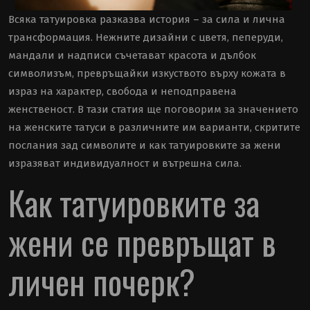
Всяка татуировка разказва история – за сила и лична
трансформация. Нежните дизайни с цветя, пеперуди,
мандали и надписи съчетават красота и дълбок
символизъм, превръщайки изкуството върху кожата в
израз на характер, свобода и неподправена
женственост. В тази статия ще поговорим за значението
на женските татуси в различните им варианти, скритите
послания зад символите и как татуировките за жени
изразяват индивидуалност и вътрешна сила.
Как татуировките за
жени се превръщат в
личен почерк?