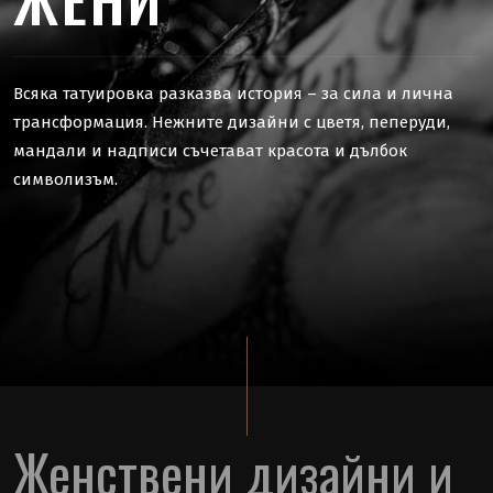
Всяка татуировка разказва история – за сила и лична
трансформация. Нежните дизайни с цветя, пеперуди,
мандали и надписи съчетават красота и дълбок
символизъм.
Женствени дизайни и