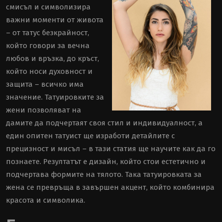
смисъл и символизира
важни моменти от живота
– от татус безкрайност,
който говори за вечна
любов и връзка, до кръст,
който носи духовност и
защита – всичко има
значение. Татуировките за
жени позволяват на
дамите да подчертаят своя стил и индивидуалност, а
един
опитен татуист
ще изработи детайлите с
прецизност и мисъл – в
тази статия
ще научите как да го
познаете. Резултатът е дизайн, който стои естетично и
подчертава формите на тялото. Така татуировката за
жена се превръща в завършен акцент, който комбинира
красота и символика.