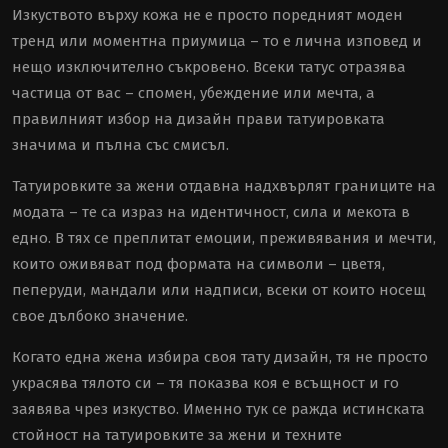
Изкуството върху кожа не е просто поредният моден
тренд или моментна приумица – то е лична изповед и
нещо изключително съкровено. Всеки татус отразява
частица от вас – спомен, убеждение или мечта, а
правилният
избор на дизайн
прави татуировката
значима и пълна със смисъл.
Татуировките за жени отдавна надхвърлят границите на
модата – те са израз на идентичност, сила и мекота в
едно. В тях се преплитат емоции, преживявания и мечти,
които оживяват под формата на символи – цветя,
пеперуди, мандали или надписи, всеки от които носещ
свое дълбоко значение.
Когато една жена избира своя тату дизайн, тя не просто
украсява тялото си – тя показва коя е всъщност и го
заявява чрез изкуство. Именно тук се ражда истинската
стойност на татуировките за жени и техните