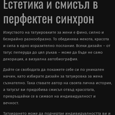
Естетика и смисъл в
перфектен синхрон
Изкуството на татуировките за жени е фино, силно и
безкрайно разнообразно. То обединява мекота, красота
и сила в едно изразително послание. Всеки дизайн – от
татус пеперуда до цял ръкав – може да бъде не само
декорация, а визуална автобиография.
Дайте си свободата да покажете себе си по уникален
начин, като избирате дизайн за татуировка за жена
съзнателно. Така ставате автор на своята лична история,
а татусът ви придобива смисъл отвъд красотата,
превръщайки се в символ на индивидуалност и
вечност.
Татуирането може да подчертае индивидуалността ви и