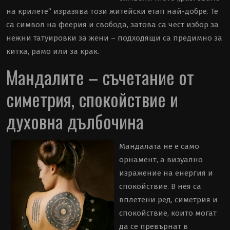
на крилете“ изразява този житейски етап най-добре. Те
са символ на феерия и свобода, затова са чест избор за
нежни татуировки за жени – подходящи са предимно за
китка, рамо или за крак.
Мандалите – съчетание от
симетрия, спокойствие и
духовна дълбочина
Мандалата не е само
орнамент, а визуално
изражение на енергия и
спокойствие. В нея са
вплетени ред, симетрия и
спокойствие, които могат
да се превърнат в