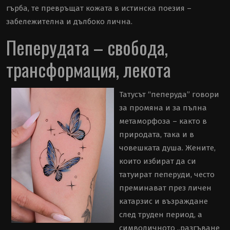
гърба, те превръщат кожата в истинска поезия –
забележителна и дълбоко лична.
Пеперудата – свобода,
трансформация, лекота
Татусът “пеперуда” говори
за промяна и за пълна
метаморфоза – както в
природата, така и в
човешката душа. Жените,
които избират да си
татуират пеперуди, често
преминават през личен
катарзис и възраждане
след труден период, а
символичното „разгъване