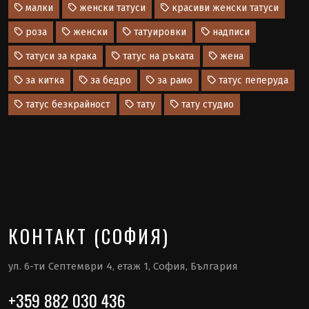
малки
женски татуси
красиви женски татуси
роза
женски
татуировки
надписи
татуси за крака
татус на ръката
жена
за китка
за бедро
за рамо
татус пеперуда
татус безкрайност
тату
тату студио
КОНТАКТ (СОФИЯ)
ул. 6-ти Септември 4, етаж 1, София, България
+359 882 030 436