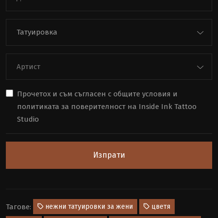
Татуировка
Артист
Прочетох и съм съгласен с
общите условия
и
политиката за поверителност
на Inside Ink Tattoo
Studio
Изпрати
нежни татуировки за жени
цветя
Тагове: