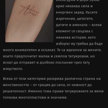
крие някаква сила и
енергиен заряд. Късите
изречения, цитатите,
датите и имената – всеки
елемент се свързва с
някаква история, като
изборът му трябва да бъде
много внимателен и осъзнат. Те са идеални за жените,
които предпочитат малки и семпли татуировки, но
искат да отправят и дълбоко послание чрез тату
изкуството.
Всяка от тези категории разкрива различна страна на
женствеността – от грация до сила, от нежност до
решителност. Именно това прави татуировките за жени
толкова многопластови и значими.