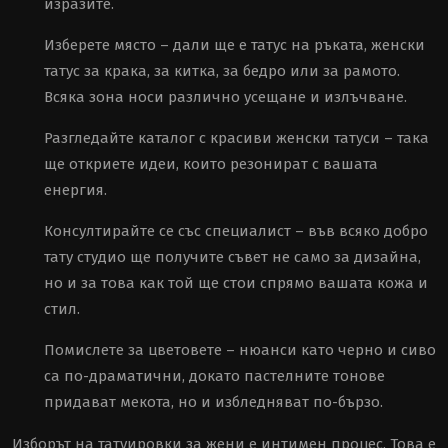
изразите.
Изберете място – дали ще е татус на ръката, женски
татус за крака, за китка, за бедро или за рамото.
Всяка зона носи различно усещане и излъчване.
Разгледайте каталог с красиви женски татуси – така
ще откриете идеи, които резонират с вашата
енергия.
Консултирайте се със специалист – във всяко добро
тату студио
ще получите съвет не само за дизайна,
но и за това как той ще стои спрямо вашата кожа и
стил.
Помислете за цветовете – нюанси като черно и сиво
са по-драматични, докато пастелните тонове
придават мекота, но и избледняват по-бързо.
Изборът на татуировки за жени е интимен процес. Това е