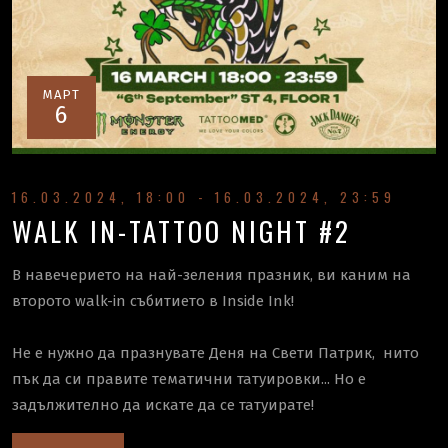
МАРТ
6
16.03.2024, 18:00 - 16.03.2024, 23:59
WALK IN-TATTOO NIGHT #2
В навечерието на най-зеления празник, ви каним на
второто walk-in събитието в Inside Ink!
Не е нужно да празнувате Деня на Свети Патрик, нито
пък да си правите тематични татуировки... Но е
задължително да искате да се татуирате!