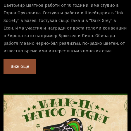
Цветомир Цвятков работи от 10 години, има студио в
Горна Оряховица. Гостува и работи в Швейцария в “Ink
Society” в Базел. Гостуваа също така и в “Dark Grey” в
Есен. Има участия и награди от доста големи конвенции
в Европа като например Брюксел и Лион. Обича да
работя главно черно-бял реализъм, по-рядко цветен, от
известно време има интерес и към японския стил.
Виж още