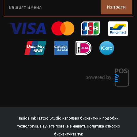
Изпрати
Inside Ink Tattoo Studio използва бисквитки и подобни
технологии. Научете повече в нашата Политика относно
© 2026 Inside Ink Tattoo Studio. All Rights Reserved.
бисквитките
тук