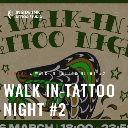
СЪБИТИЯ
WALK IN-TATTOO NIGHT #2
WALK IN-TATTOO
NIGHT #2