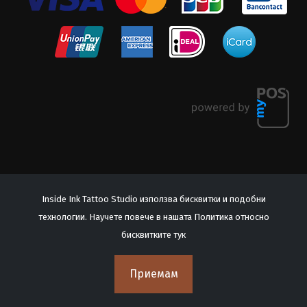
Inside Ink Tattoo Studio използва бисквитки и подобни
технологии. Научете повече в нашата Политика относно
© 2026 Inside Ink Tattoo Studio. All Rights Reserved.
бисквитките
тук
Често задавани въпроси
Политика за поверителност
Приемам
Общи условия