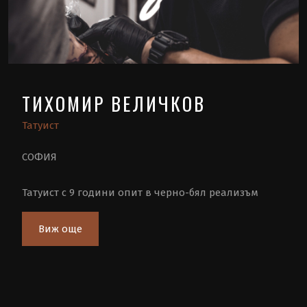
ТИХОМИР ВЕЛИЧКОВ
Татуист
СОФИЯ
Татуист с 9 години опит в черно-бял реализъм
Виж още