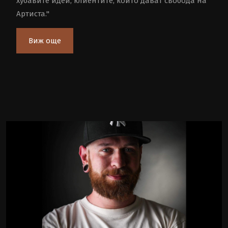
хубавите идеи, клиентите, които дават свобода на
Артиста."
Виж още