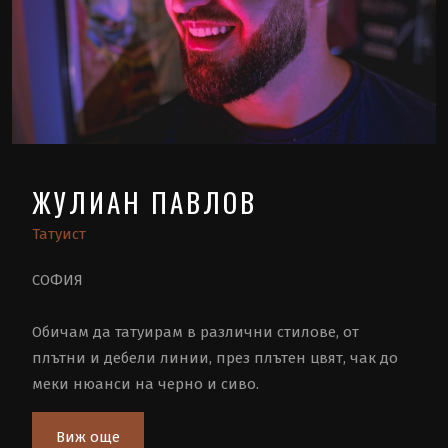
ЖУЛИАН ПАВЛОВ
Татуист
СОФИЯ
Обичам да татуирам в различни стилове, от
плътни и дебели линии, през плътен цвят, чак до
меки нюанси на черно и сиво.
Виж още